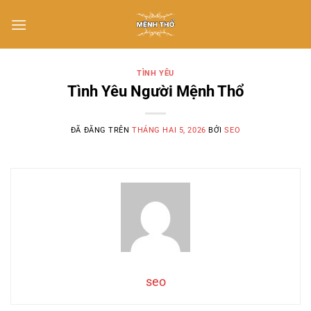
Chuyển
đến
nội
dung
TÌNH YÊU
Tình Yêu Người Mệnh Thổ
ĐÃ ĐĂNG TRÊN
THÁNG HAI 5, 2026
BỞI
SEO
seo