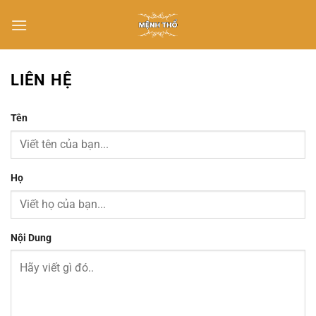
Chuyển
đến
nội
dung
LIÊN HỆ
Tên
Họ
Nội Dung