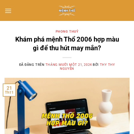
Chuyển
đến
nội
dung
PHONG THUỶ
Khám phá mệnh Thổ 2006 hợp màu
gì để thu hút may mắn?
ĐÃ ĐĂNG TRÊN
THÁNG MƯỜI MỘT 21, 2024
BỞI
THY THY
NGUYỄN
21
Th11