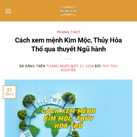
Chuyển
đến
nội
dung
PHONG THUỶ
Cách xem mệnh Kim Mộc, Thủy Hỏa
Thổ qua thuyết Ngũ hành
ĐÃ ĐĂNG TRÊN
THÁNG MƯỜI MỘT 21, 2024
BỞI
THY THY
NGUYỄN
21
Th11